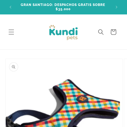
Ir
GRAN SANTIAGO: DESPACHOS GRATIS SOBRE
directamente
$35.000
al contenido
Carrito
Ir
directamente
a la
información
del producto