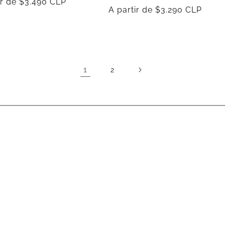
ir de $3.490 CLP
Precio
A partir de $3.290 CLP
al
habitual
1
2