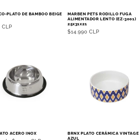
CO-PLATO DE BAMBOO BEIGE
MARBEN PETS RODILLO FUGA
ALIMENTADOR LENTO (EZ-3001)
25x31x21
0 CLP
Precio
$14.990 CLP
al
habitual
LATO ACERO INOX
BRNX PLATO CERÁMICA VINTAGE
AZUL