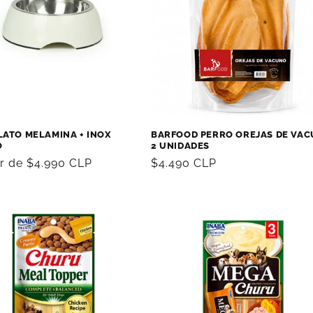
LATO MELAMINA + INOX
BARFOOD PERRO OREJAS DE VA
O
2 UNIDADES
ir de $4.990 CLP
Precio
$4.490 CLP
al
habitual