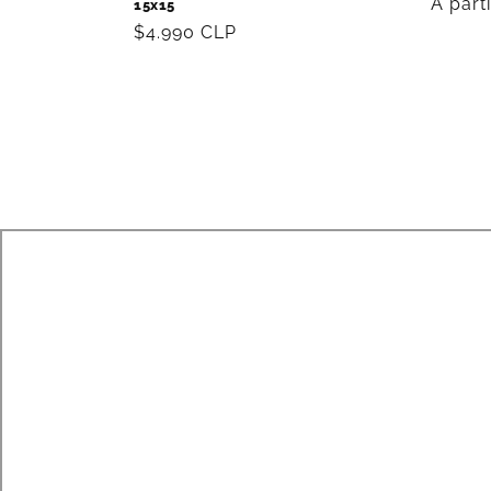
Precio
A part
15x15
habitu
Precio
$4.990 CLP
habitual