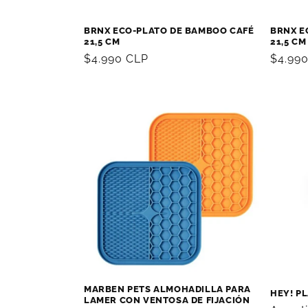
BRNX ECO-PLATO DE BAMBOO CAFÉ
BRNX E
21,5 CM
21,5 CM
Precio
$4.990 CLP
Precio
$4.99
habitual
habitu
MARBEN PETS ALMOHADILLA PARA
HEY! P
LAMER CON VENTOSA DE FIJACIÓN