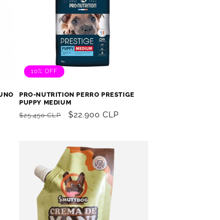
10% OFF
CUNO
PRO-NUTRITION PERRO PRESTIGE
PUPPY MEDIUM
Precio
Precio
$22.900 CLP
$25.450 CLP
habitual
de
oferta