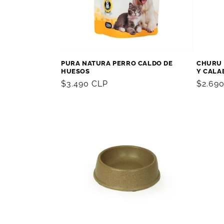
PURA NATURA PERRO CALDO DE
CHURU 
HUESOS
Y CALA
Precio
$3.490 CLP
Precio
$2.69
habitual
habitu