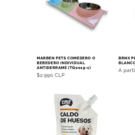
c
i
ó
n
MARBEN PETS COMEDERO O
BRNX P
BEBEDERO INDIVIDUAL
BLANC
:
ANTIDERRAME (TQ0019-1)
Precio
A part
Precio
$2.990 CLP
habitu
habitual