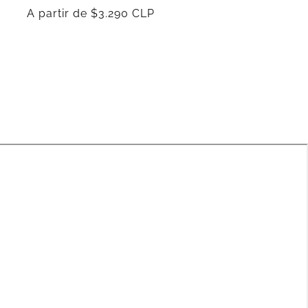
Precio
A partir de $3.290 CLP
habitual