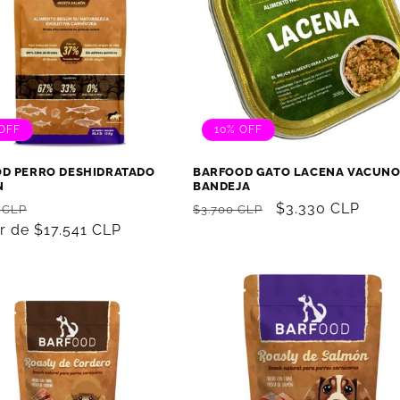
OFF
10% OFF
D PERRO DESHIDRATADO
BARFOOD GATO LACENA VACUN
N
BANDEJA
Precio
Precio
Precio
$3.330 CLP
 CLP
$3.700 CLP
al
ir de $17.541 CLP
de
habitual
de
oferta
oferta