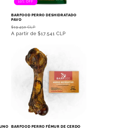
10% OFF
2
BARFOOD PERRO DESHIDRATADO
PAVO
Precio
Precio
$19.450 CLP
habitual
A partir de $17.541 CLP
de
oferta
CUNO
BARFOOD PERRO FÉMUR DE CERDO