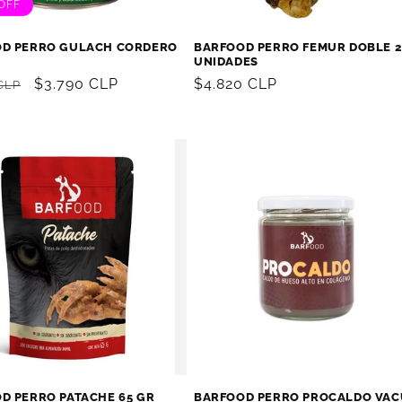
OFF
D PERRO GULACH CORDERO
BARFOOD PERRO FEMUR DOBLE 
UNIDADES
Precio
$3.790 CLP
Precio
$4.820 CLP
CLP
al
de
habitual
oferta
D PERRO PATACHE 65 GR
BARFOOD PERRO PROCALDO VA