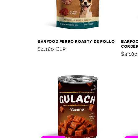
BARFOOD PERRO ROASTY DE POLLO
BARFOO
CORDE
Precio
$4.180 CLP
Precio
$4.18
habitual
habitu