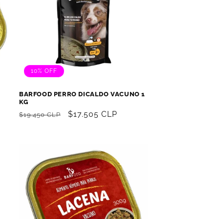
10% OFF
O
BARFOOD PERRO DICALDO VACUNO 1
KG
Precio
Precio
$17.505 CLP
$19.450 CLP
habitual
de
oferta