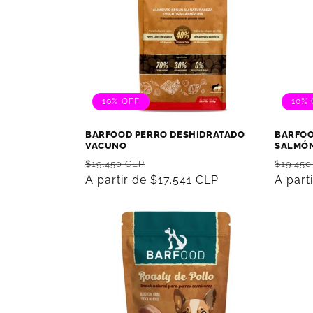
c
i
ó
10% OFF
10% 
n
BARFOOD PERRO DESHIDRATADO
BARFOO
VACUNO
SALMÓ
:
Precio
Precio
Precio
$19.450 CLP
$19.450
habitual
A partir de $17.541 CLP
de
habitu
A part
oferta