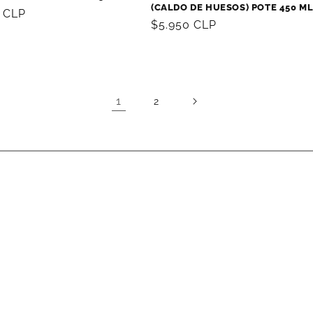
(CALDO DE HUESOS) POTE 450 M
0 CLP
Precio
$5.950 CLP
al
habitual
1
2