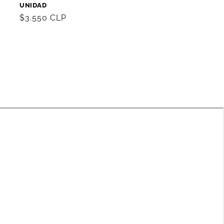
L
UNIDAD
Precio
$3.550 CLP
habitual