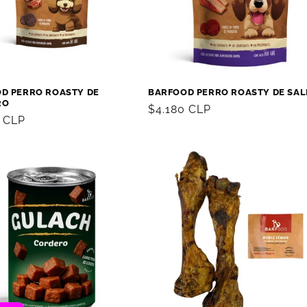
D PERRO ROASTY DE
BARFOOD PERRO ROASTY DE SA
RO
Precio
$4.180 CLP
0 CLP
habitual
al