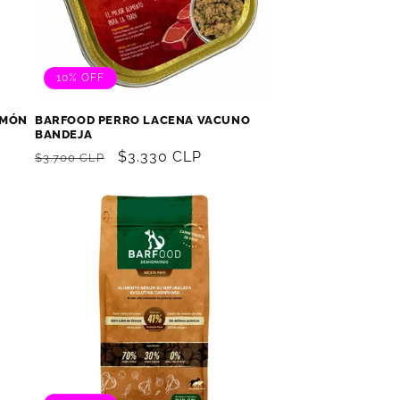
10% OFF
LMÓN
BARFOOD PERRO LACENA VACUNO
BANDEJA
Precio
Precio
$3.330 CLP
$3.700 CLP
habitual
de
oferta