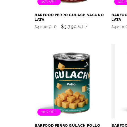
10% OFF
10% 
BARFOOD PERRO GULACH VACUNO
BARFOO
LATA
LATA
Precio
Precio
$3.790 CLP
Precio
$4.200 CLP
$4.200 
habitual
de
habitu
oferta
10% OFF
BARFOOD PERRO GULACH POLLO
BARFOO