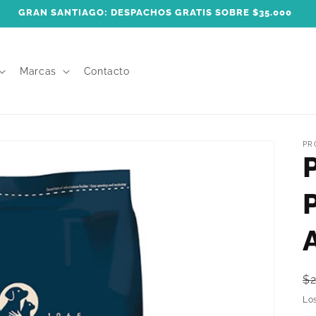
Marcas
Contacto
PR
P
$
h
Lo