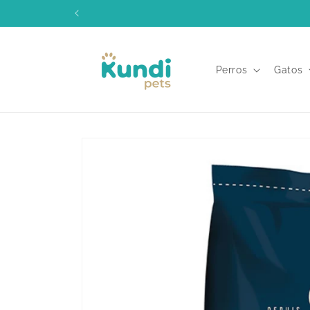
Ir
directamente
al contenido
Perros
Gatos
Ir
directamente
a la
información
del producto