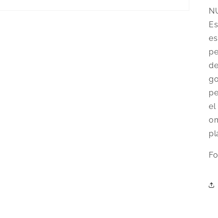
NU
Es
es
pe
de
go
pe
el
om
pl
Fo