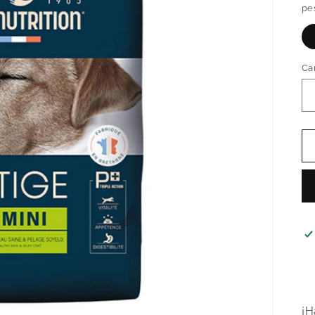
pe
Ca
¡H