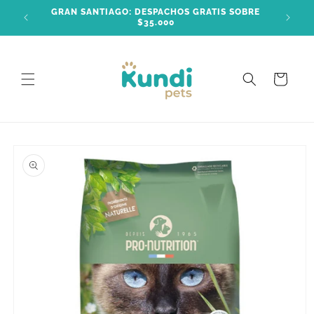
Ir
GRAN SANTIAGO: DESPACHOS GRATIS SOBRE
directamente
$35.000
al contenido
Carrito
Ir
directamente
a la
información
del producto