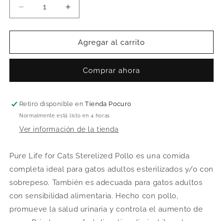
Reducir
Aumentar
cantidad
cantidad
para
para
PRO-
PRO-
Agregar al carrito
NUTRITION
NUTRITION
GATO
GATO
Comprar ahora
PURE
PURE
LIFE
LIFE
FOR
FOR
CATS
CATS
Retiro disponible en
Tienda Pocuro
ADULT
ADULT
Normalmente está listo en 4 horas
STERILISED
STERILISED
Ver información de la tienda
POLLO
POLLO
Pure Life for Cats Sterelized Pollo es una comida
completa ideal para gatos adultos esterilizados y/o con
sobrepeso. También es adecuada para gatos adultos
con sensibilidad alimentaria. Hecho con pollo,
promueve la salud urinaria y controla el aumento de