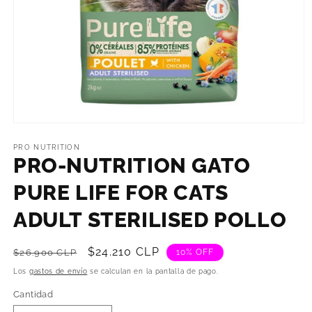
Abrir
elemento
multimedia
PRO NUTRITION
1
PRO-NUTRITION GATO
en
una
PURE LIFE FOR CATS
ventana
modal
ADULT STERILISED POLLO
Precio
Precio
$24.210 CLP
$26.900 CLP
10% OFF
habitual
de
Los
gastos de envío
se calculan en la pantalla de pago.
oferta
Cantidad