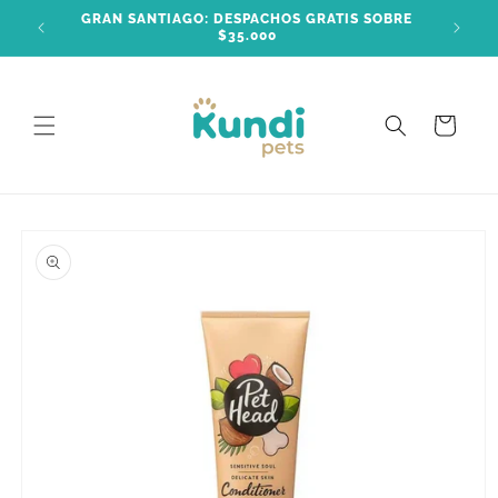
Ir
GRAN SANTIAGO: DESPACHOS GRATIS SOBRE
directamente
$35.000
al contenido
Carrito
Ir
directamente
a la
información
del producto