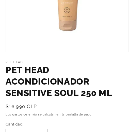
Abrir
elemento
multimedia
PET HEAD
1
PET HEAD
en
una
ACONDICIONADOR
ventana
modal
SENSITIVE SOUL 250 ML
Precio
$16.990 CLP
habitual
Los
gastos de envío
se calculan en la pantalla de pago.
Cantidad