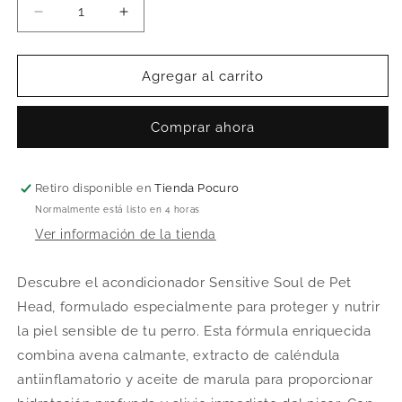
Reducir
Aumentar
cantidad
cantidad
para
para
PET
PET
Agregar al carrito
HEAD
HEAD
ACONDICIONADOR
ACONDICIONADOR
Comprar ahora
SENSITIVE
SENSITIVE
SOUL
SOUL
250
250
ML
ML
Retiro disponible en
Tienda Pocuro
Normalmente está listo en 4 horas
Ver información de la tienda
Descubre el acondicionador Sensitive Soul de Pet
Head, formulado especialmente para proteger y nutrir
la piel sensible de tu perro. Esta fórmula enriquecida
combina avena calmante, extracto de caléndula
antiinflamatorio y aceite de marula para proporcionar