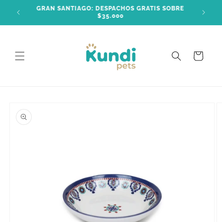
Ir
GRAN SANTIAGO: DESPACHOS GRATIS SOBRE
directamente
$35.000
al contenido
Carrito
Ir
directamente
a la
información
del producto