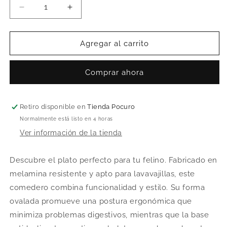
Reducir
Aumentar
cantidad
cantidad
para
para
HEY!
HEY!
Agregar al carrito
PLATO
PLATO
GATO
GATO
Comprar ahora
DISEÑO
DISEÑO
MARROQUÍ
MARROQUÍ
Retiro disponible en
Tienda Pocuro
Normalmente está listo en 4 horas
Ver información de la tienda
Descubre el plato perfecto para tu felino. Fabricado en
melamina resistente y apto para lavavajillas, este
comedero combina funcionalidad y estilo. Su forma
ovalada promueve una postura ergonómica que
minimiza problemas digestivos, mientras que la base